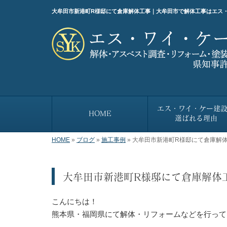
大牟田市新港町R様邸にて倉庫解体工事｜大牟田市で解体工事はエス
エス・ワイ・ケー建
HOME
選ばれる理由
HOME
»
ブログ
»
施工事例
»
大牟田市新港町R様邸にて倉庫解
大牟田市新港町R様邸にて倉庫解体
こんにちは！
熊本県・福岡県にて解体・リフォームなどを行って